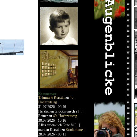
Kommentare
Träumerle Kerstin
zu
40.
Hochzeitstag
31.07.2026 - 06:46
Herzlichen Glückwunsch z [...]
Rainer
zu
40. Hochzeitstag
30.07.2026 - 16:16
Alles erdenklich Gute fü [...]
mari an Kerstin
zu
Strohblumen
28.07.2026 - 08:11