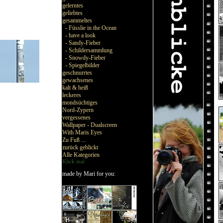
gelerntes
geliebtes
gesammeltes
- Füsslie in the Ocean
- have a look
- Sandy-Fieber
- Schildersammlung
- Snowdy-Fieber
- Spiegelbilder
geschnurrtes
gewachsenes
kalt & heiß
leckeres
mondsüchtiges
Nord-Zypern
vergessenes
Wallpaper - Dualscreen
With Maris Eyes
Zu Fuß ...
zurück geblickt
Alle Kategorien
Klick mal
made by Mari for you: