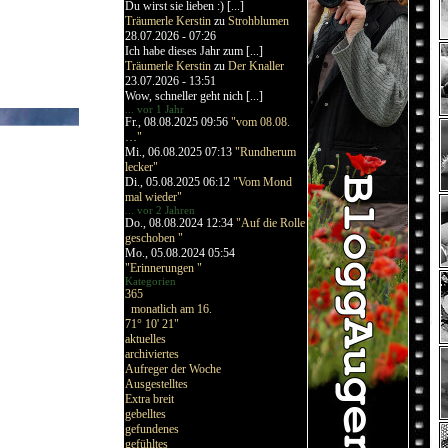
Du wirst sie lieben :) [...]
Träumerle Kerstin
zu
Strohblumen
28.07.2026 - 07:26
Ich habe dieses Jahr zum [...]
Träumerle Kerstin
zu
Der Knaller
23.07.2026 - 13:51
Wow, schneller geht nich [...]
... vor 1 Jahr
Fr., 08.08.2025 09:56
"vom 08.08.
…"
Mi., 06.08.2025 07:13
"Rundherum
lecker"
Di., 05.08.2025 06:12
"Vom Mond
mal wieder"
... vor 2 Jahren
Do., 08.08.2024 12:34
"Auf die Rolle
geschoben "
Mo., 05.08.2024 05:54
"Erinnerungen "
Kategorien
365
monatlich am 16.
71° 10' 21"
aktuelles
archiviertes
Aufreger der Woche
Ausgestelltes
Extra breit
gebelltes
gefundenes
gefühltes