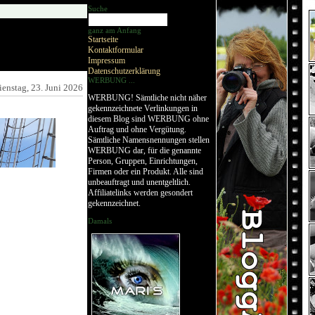
Suche
ganz am Anfang
Startseite
Kontaktformular
Impressum
Datenschutzerklärung
WERBUNG ...
ienstag, 23. Juni 2026
WERBUNG! Sämtliche nicht näher
gekennzeichnete Verlinkungen in
diesem Blog sind WERBUNG ohne
Auftrag und ohne Vergütung.
Sämtliche Namensnennungen stellen
WERBUNG dar, für die genannte
Person, Gruppen, Einrichtungen,
Firmen oder ein Produkt. Alle sind
unbeauftragt und unentgeltlich.
Affiliatelinks werden gesondert
gekennzeichnet.
Damals