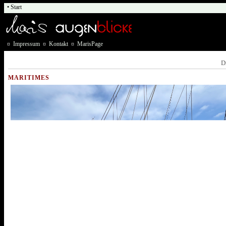
• Start
¤
Impressum
¤
Kontakt
¤
MarisPage
D
MARITIMES