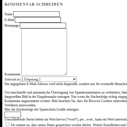
KOMMENTAR SCHREIBEN
Name
E-Mail
Homepage
Kommentar
Antwort zu
Was
Die angegebene E-Mail-Adresse wird nicht dargestellt, sondern nur für eventuelle Benachr
ist
Sechs
Um maschinelle und automatische Übertragung von Spamkommentaren zu verhindern, bitte
minus
dargestellten Bild in der Eingabemaske eintragen. Nur wenn die Zeichenfolge richtig einge
Fünf?
Kommentar angenommen werden. Bitte beachten Sie, dass Ihr Browser Cookies unterstütz
Verfahren anzuwenden.
Hier die Zeichenfolge der Spamschutz-Grafik eintragen:
Umschließende Sterne heben ein Wort hervor (*wort*), per _wort_ kann ein Wort unterstri
Ich stimme zu, dass meine Daten gespeichert werden dürfen. Weitere Einzelheiten und 