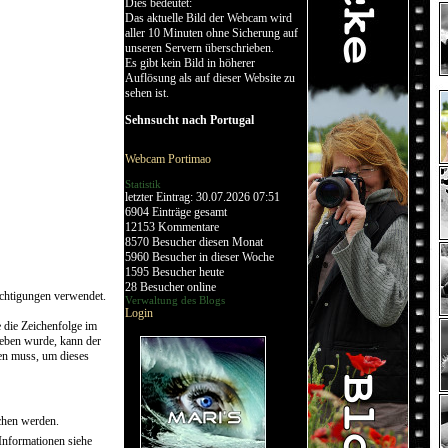
Dies bedeutet:
Das aktuelle Bild der Webcam wird
aller 10 Minuten ohne Sicherung auf
unseren Servern überschrieben.
Es gibt kein Bild in höherer
Auflösung als auf dieser Website zu
sehen ist.
Sehnsucht nach Portugal
Webcam Portimao
Statistik
letzter Eintrag:
30.07.2026 07:51
6904
Einträge gesamt
12153
Kommentare
8570
Besucher diesen Monat
5960
Besucher in dieser Woche
1595
Besucher heute
28
Besucher online
ichtigungen verwendet.
Verwaltung des Blogs
Login
 die Zeichenfolge im
geben wurde, kann der
en muss, um dieses
chen werden.
Informationen siehe