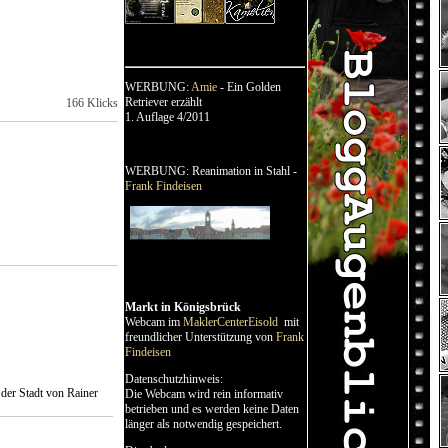
WERBUNG:
Amie
- Ein Golden
Retriever erzählt
166 Klicks
1. Auflage 4/2011
WERBUNG: Reanimation in Stahl -
Frank Findeisen
Markt in Königsbrück
Webcam im
MaklerCenterEisold
mit
freundlicher Unterstützung von
Frank
Findeisen
Datenschutzhinweis:
 der Stadt von Rainer
Die Webcam wird rein informativ
betrieben und es werden keine Daten
länger als notwendig gespeichert.