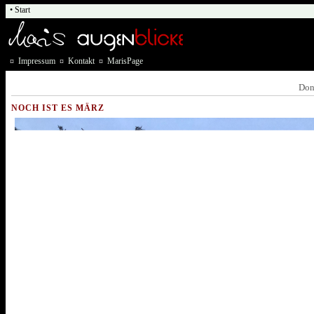
• Start
¤
Impressum
¤
Kontakt
¤
MarisPage
Don
NOCH IST ES MÄRZ