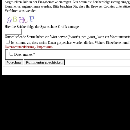
minus
dargestellten Bild in der Eingabemaske eintragen. Nur wenn die Zeichenfolge richtig einge
Fünf?
Kommentar angenommen werden. Bitte beachten Sie, dass Ihr Browser Cookies unterstütz
Verfahren anzuwenden.
Hier die Zeichenfolge der Spamschutz-Grafik eintragen:
Umschließende Sterne heben ein Wort hervor (*wort*), per _wort_ kann ein Wort unterstri
Ich stimme zu, dass meine Daten gespeichert werden dürfen. Weitere Einzelheiten und 
Datenschutzerklärung / Impressum
.
Daten merken?