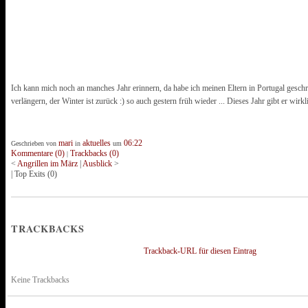
Ich kann mich noch an manches Jahr erinnern, da habe ich meinen Eltern in Portugal geschri
verlängern, der Winter ist zurück :) so auch gestern früh wieder ... Dieses Jahr gibt er wirkli
mari
aktuelles
06:22
Geschrieben von
in
um
Kommentare (0)
Trackbacks (0)
|
<
Angrillen im März
|
Ausblick
>
|
Top Exits
(0)
TRACKBACKS
Trackback-URL für diesen Eintrag
Keine Trackbacks