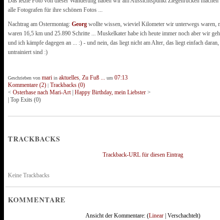
Das letzte Foto von dieser Wanderung haben wir am Aussichtspunkt Ziegenrücken machen l
alle Fotografen für ihre schönen Fotos ...
Nachtrag am Ostermontag:
Georg
wollte wissen, wieviel Kilometer wir unterwegs waren, 
waren 16,5 km und 25.890 Schritte ... Muskelkater habe ich heute immer noch aber wir geh
und ich kämpfe dagegen an ... :) - und nein, das liegt nicht am Alter, das liegt einfach daran,
untrainiert sind :)
mari
aktuelles
Zu Fuß ...
07:13
Geschrieben von
in
,
um
Kommentare (2)
Trackbacks (0)
|
<
Osterhase nach Mari-Art
|
Happy Birthday, mein Liebster
>
|
Top Exits
(0)
TRACKBACKS
Trackback-URL für diesen Eintrag
Keine Trackbacks
KOMMENTARE
Ansicht der Kommentare: (
Linear
| Verschachtelt)