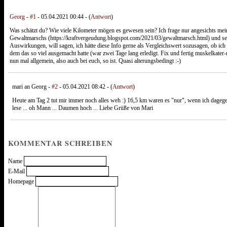
Georg
-
#1
- 05.04.2021 00:44 - (
Antwort
)
Was schätzt du? Wie viele Kilometer mögen es gewesen sein? Ich frage nur angesichts m
Gewaltmarschs (https://kraftvergeudung.blogspot.com/2021/03/gewaltmarsch.html) und se
Auswirkungen, will sagen, ich hätte diese Info gerne als Vergleichswert sozusagen, ob ich 
dem das so viel ausgemacht hatte (war zwei Tage lang erledigt. Fix und fertig muskelkate
nun mal allgemein, also auch bei euch, so ist. Quasi alterungsbedingt :-)
mari an Georg -
#2
- 05.04.2021 08:42 - (
Antwort
)
Heute am Tag 2 tut mir immer noch alles weh :) 16,5 km waren es "nur", wenn ich dagege
lese ... oh Mann ... Daumen hoch ... Liebe Grüße von Mari
KOMMENTAR SCHREIBEN
Name
E-Mail
Homepage