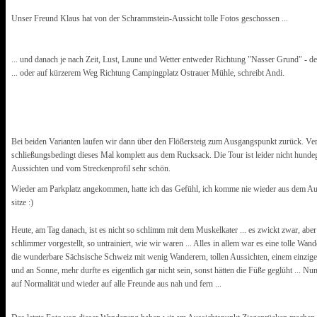
Unser Freund Klaus hat von der Schrammstein-Aussicht tolle Fotos geschossen ...
... und danach je nach Zeit, Lust, Laune und Wetter entweder Richtung "Nasser Grund" - d
... oder auf kürzerem Weg Richtung Campingplatz Ostrauer Mühle, schreibt Andi.
Bei beiden Varianten laufen wir dann über den Flößersteig zum Ausgangspunkt zurück. Ve
schließungsbedingt dieses Mal komplett aus dem Rucksack. Die Tour ist leider nicht hunde
Aussichten und vom Streckenprofil sehr schön.
Wieder am Parkplatz angekommen, hatte ich das Gefühl, ich komme nie wieder aus dem Au
sitze :)
Heute, am Tag danach, ist es nicht so schlimm mit dem Muskelkater ... es zwickt zwar, aber
schlimmer vorgestellt, so untrainiert, wie wir waren ... Alles in allem war es eine tolle Wa
die wunderbare Sächsische Schweiz mit wenig Wanderern, tollen Aussichten, einem einzig
und an Sonne, mehr durfte es eigentlich gar nicht sein, sonst hätten die Füße geglüht ... N
auf Normalität und wieder auf alle Freunde aus nah und fern ...