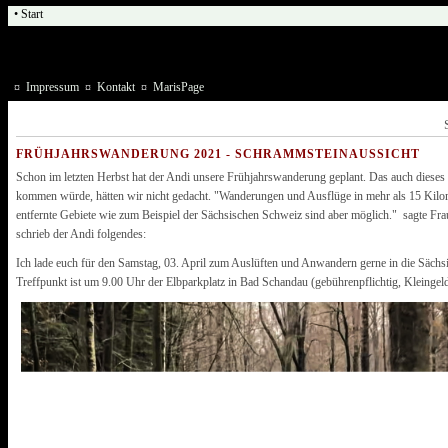
• Start
¤
Impressum
¤
Kontakt
¤
MarisPage
FRÜHJAHRSWANDERUNG 2021 - SCHRAMMSTEINAUSSICHT
Schon im letzten Herbst hat der Andi unsere Frühjahrswanderung geplant. Das auch dieses 
kommen würde, hätten wir nicht gedacht. "Wanderungen und Ausflüge in mehr als 15 Kil
entfernte Gebiete wie zum Beispiel der Sächsischen Schweiz sind aber möglich." sagte Fr
schrieb der Andi folgendes:
Ich lade euch für den Samstag, 03. April zum Auslüften und Anwandern gerne in die Sächs
Treffpunkt ist um 9.00 Uhr der Elbparkplatz in Bad Schandau (gebührenpflichtig, Kleingeld