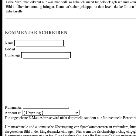
Liebe Mari, man erkennt nur was man will. so habe ich zuerst tunnelblick gelesen und kon
Bild in Übereinstimmung bringen. Dann hat´s aber geklappt mit dem lesen. danke für
liebe Grüße.
KOMMENTAR SCHREIBEN
Name
E-Mail
Homepage
Kommentar
Antwort zu
Was
Die angegebene E-Mail-Adresse wird nicht dargestellt, sondern nur für eventuelle Benachr
ist
Sieben
Um maschinelle und automatische Übertragung von Spamkommentaren zu verhindern, bitte
minus
dargestellten Bild in der Eingabemaske eintragen. Nur wenn die Zeichenfolge richtig einge
Vier?
Kommentar angenommen werden. Bitte beachten Sie, dass Ihr Browser Cookies unterstütz