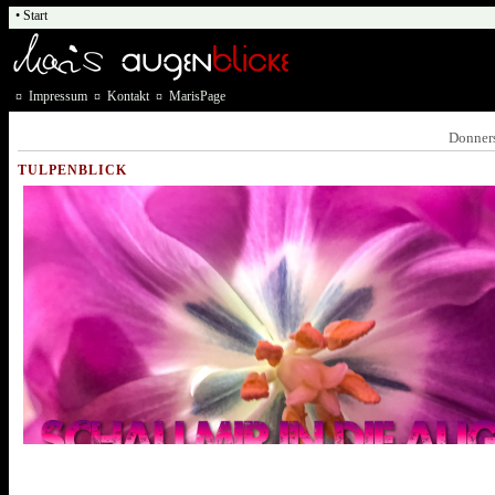
• Start
¤
Impressum
¤
Kontakt
¤
MarisPage
Donners
TULPENBLICK