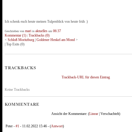
Ich schenk euch heute meinen Tulpenblick von heute früh :)
mari
aktuelles
06:37
Geschrieben von
in
um
Kommentar (1)
Trackbacks (0)
|
<
Schloß Moritzburg
|
Goldener Henkel am Mond
>
|
Top Exits
(0)
TRACKBACKS
Trackback-URL für diesen Eintrag
Keine Trackbacks
KOMMENTARE
Ansicht der Kommentare: (
Linear
| Verschachtelt)
Peter -
#1
- 11.02.2022 15:46 - (
Antwort
)